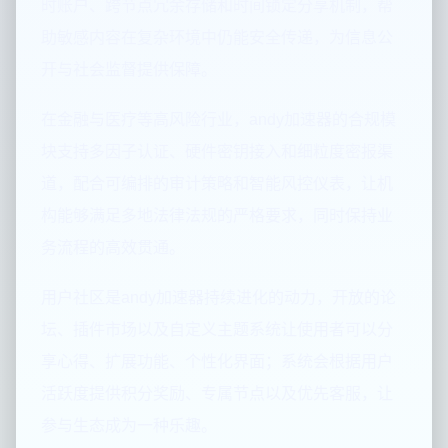
时账户、跨节点冗余存储和时间锁定分享机制，帮
助敏感内容在复杂环境中仍能安全传递，为信息公
开与社会监督提供保障。
在金融与医疗等高风险行业，andy加速器的合规模
块支持多因子认证、硬件密钥接入和细粒度密报渠
道，配合可编排的审计策略和智能风控仪表，让机
构能够满足多地法律法规的严格要求，同时保持业
务流程的高效贯通。
用户社区是andy加速器持续进化的动力，开放的论
坛、插件市场以及自定义主题系统让使用者可以分
享心得、扩展功能、个性化界面；系统会根据用户
活跃度提供积分奖励、专属节点以及优先客服，让
参与生态成为一种乐趣。