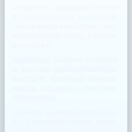
为了降低上手门槛，andy加速器打造了一系列微课
程、交互式向导和模拟实验室，新手可以通过任务
化教学快速理解网络安全基础与应用技巧，完成任
务后即可解锁高级策略与专家模式，为未来的深度
定制打下扎实基础。
在可持续发展方面，andy加速器致力于节点能源优
化，通过冷却技术、可再生能源合作以及智能负载
调度减少碳排放，并向用户展示每一次连接所节省
的能耗数据，帮助更多组织与个人在享受高速网络
的同时承担环保责任。
无论身处何地，andy加速器的全球响应团队全天候
待命，搭建多语种支持体系与应急通道，配合自动
化运维机器人实时监测网络脉搏，遇到异常秒级响