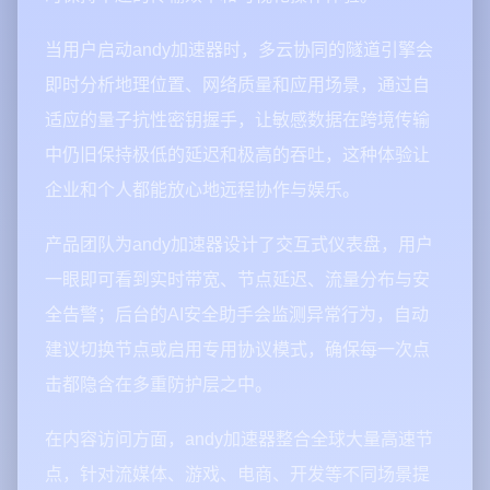
当用户启动andy加速器时，多云协同的隧道引擎会
即时分析地理位置、网络质量和应用场景，通过自
适应的量子抗性密钥握手，让敏感数据在跨境传输
中仍旧保持极低的延迟和极高的吞吐，这种体验让
企业和个人都能放心地远程协作与娱乐。
产品团队为andy加速器设计了交互式仪表盘，用户
一眼即可看到实时带宽、节点延迟、流量分布与安
全告警；后台的AI安全助手会监测异常行为，自动
建议切换节点或启用专用协议模式，确保每一次点
击都隐含在多重防护层之中。
在内容访问方面，andy加速器整合全球大量高速节
点，针对流媒体、游戏、电商、开发等不同场景提