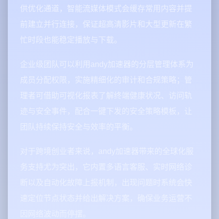
供优化通道，智能流媒体模式会缓存常用内容并提
前建立并行连接，保证超高清影片和大型更新在繁
忙时段也能稳定播放与下载。
企业级团队可以利用andy加速器的分层管理体系为
成员分配权限，实施精细化的审计和合规策略；管
理者可借助可视化报表了解终端健康状况、访问轨
迹与安全事件，配合一键下发的安全策略模板，让
团队持续保持安全与效率的平衡。
对于跨境创业者来说，andy加速器带来的全球化服
务支持尤为突出，它内置多语言客服、实时网络诊
断以及自动化故障上报机制，出现问题时系统会快
速定位节点状态并给出解决方案，确保业务运营不
因网络波动而停摆。