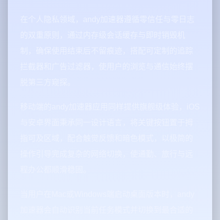
在个人隐私领域，andy加速器遵循零信任与零日志
的双重原则，通过内存级会话缓存与即时销毁机
制，确保使用结束后不留痕迹，搭配可定制的追踪
拦截器和广告过滤器，使用户的浏览与通信始终摆
脱第三方窥探。
移动端的andy加速器应用同样提供旗舰级体验，iOS
与安卓界面秉承同一设计语言，将关键按钮置于拇
指可及区域，配合触觉反馈和暗色模式，以极简的
操作引导完成复杂的网络切换，使通勤、旅行与远
程办公都顺滑稳固。
当用户在Mac或Windows端启动桌面版本时，andy
加速器会自动识别当前任务模式并切换到最合适的