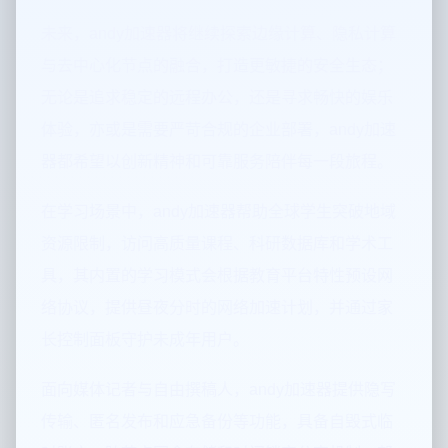
未来，andy加速器将继续探索边缘计算、隐私计算
与去中心化节点的融合，打造更敏捷的安全生态；
无论是追求稳定的远程办公，还是寻求畅快的娱乐
体验，亦或是需要严苛合规的企业部署，andy加速
器都希望以创新精神和可靠服务陪伴每一段旅程。
在学习场景中，andy加速器帮助全球学生突破地域
资源限制，访问高质量课程、科研数据库和学术工
具，其内置的学习模式会根据教育平台特性预设网
络协议，提供昼夜分时的网络加速计划，并通过家
长控制面板守护未成年用户。
面向媒体记者与自由撰稿人，andy加速器提供隐写
传输、匿名发布和应急备份等功能，具备自毁式临